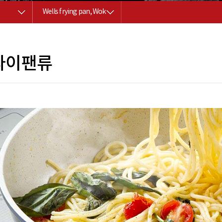
Wells frying pan, Wok
라이팬류