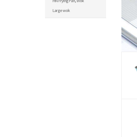
HN Frying Pan, Wok
Large wok