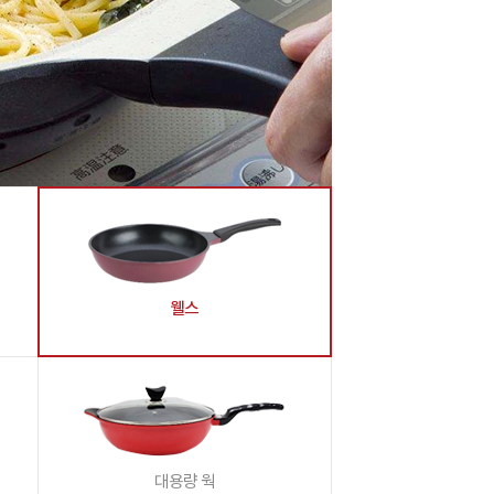
웰스
대용량 웍