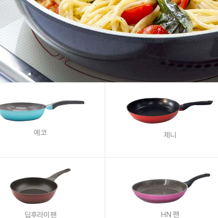
에코
제니
HN 팬
딥후라이팬