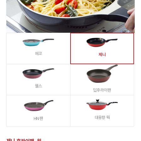
에코
제니
웰스
딥후라이팬
대용량 웍
HN 팬