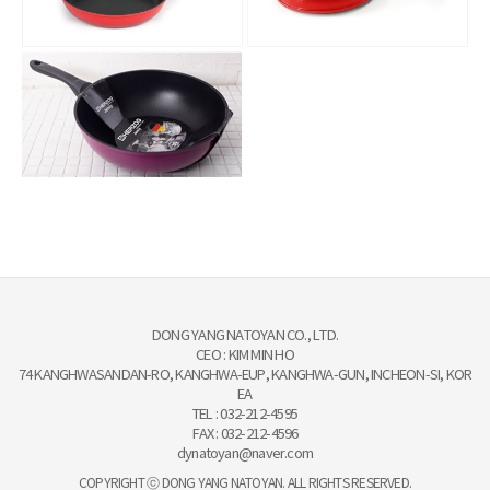
DONG YANG NATOYAN CO., LTD.
CEO : KIM MIN HO
74 KANGHWASANDAN-RO, KANGHWA-EUP, KANGHWA-GUN, INCHEON-SI, KOR
EA
TEL : 032-212-4595
FAX : 032-212-4596
dynatoyan@naver.com
COPYRIGHT ⓒ DONG YANG NATOYAN. ALL RIGHTS RESERVED.