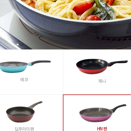
에코
제니
HN 팬
딥후라이팬