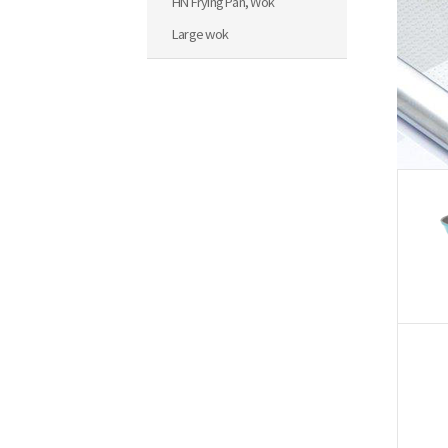
HN Frying Pan, Wok
Large wok