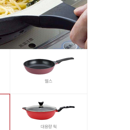
웰스
대용량 웍