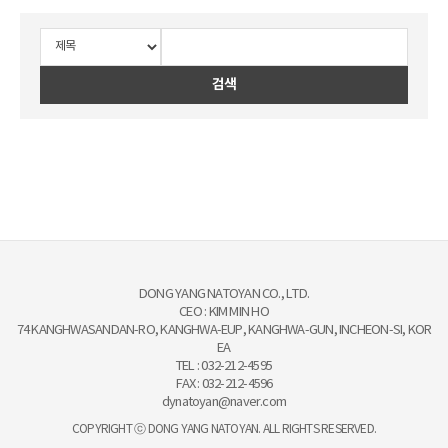
검색
DONG YANG NATOYAN CO., LTD.
CEO : KIM MIN HO
74 KANGHWASANDAN-RO, KANGHWA-EUP, KANGHWA-GUN, INCHEON-SI, KOR
EA
TEL : 032-212-4595
FAX : 032-212-4596
dynatoyan@naver.com
COPYRIGHT ⓒ DONG YANG NATOYAN. ALL RIGHTS RESERVED.